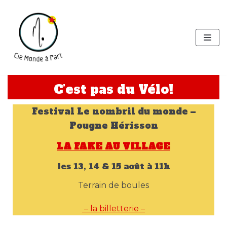
Aller
au
contenu
C’est pas du Vélo!
Festival Le nombril du monde –
Pougne Hérisson
LA FAKE AU VILLAGE
les 13, 14 & 15 août à 11h
Terrain de boules
– la billetterie –