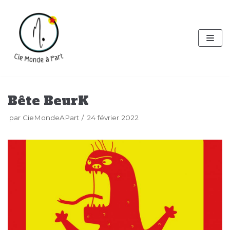
Aller
au
contenu
Bête BeurK
par
CieMondeAPart
24 février 2022