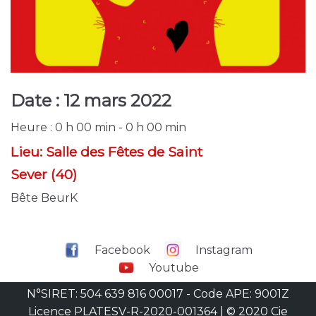
Date :
12 mars 2022
Heure :
0 h 00 min - 0 h 00 min
Lieu:
Salle des Fêtes de Saint
Sever (40)
Bête BeurK
Facebook
Instagram
Youtube
N°SIRET: 504 639 816 00017 - Code APE: 9001Z
Licence PLATESV-R-2020-001364 | © 2020 Cie