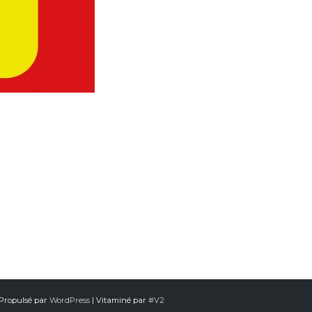
 Propulsé par
WordPress
| Vitaminé par
#V2