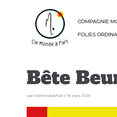
Aller
au
contenu
COMPAGNIE M
FOLIES ORDINA
Bête Beu
par
CieMondeAPart
18 mars 2026