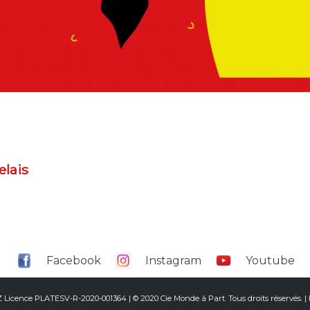
elais
Facebook
Instagram
Youtube
Z Licence PLATESV-R-2020-001364 | © 2020 Cie Monde à Part. Tous droits réservés. |