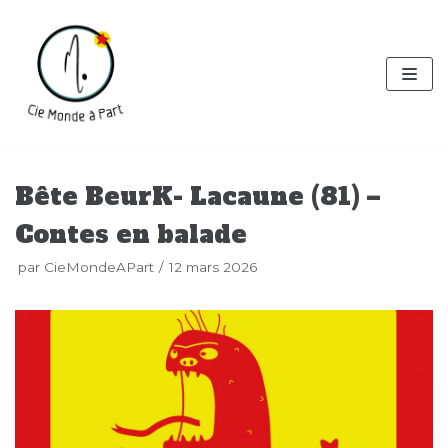
Aller
au
contenu
Bête BeurK- Lacaune (81) –
Contes en balade
par
CieMondeAPart
12 mars 2026