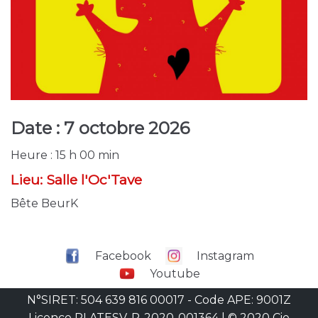
Date :
7 octobre 2026
Heure :
15 h 00 min
Lieu:
Salle l'Oc'Tave
Bête BeurK
Facebook
Instagram
Youtube
N°SIRET: 504 639 816 00017 - Code APE: 9001Z
Licence PLATESV-R-2020-001364 | © 2020 Cie