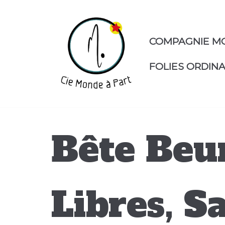
Aller
au
contenu
COMPAGNIE M
FOLIES ORDINA
Bête Beu
Libres, S