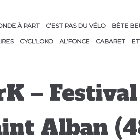
ONDE À PART
C’EST PAS DU VÉLO
BÊTE BE
IRES
CYCL’LOKO
AL’FONCE
CABARET
ET
rK – Festiva
aint Alban (4