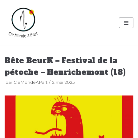
Aller
au
contenu
Bête BeurK – Festival de la
pétoche – Henrichemont (18)
par
CieMondeAPart
2 mai 2025