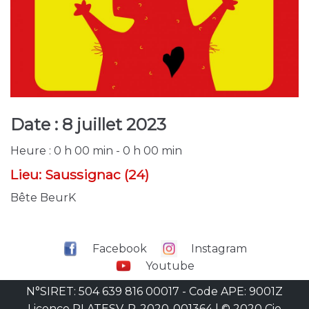
Date :
8 juillet 2023
Heure :
0 h 00 min - 0 h 00 min
Lieu:
Saussignac (24)
Bête BeurK
Facebook
Instagram
Youtube
N°SIRET: 504 639 816 00017 - Code APE: 9001Z
Licence PLATESV-R-2020-001364 | © 2020 Cie