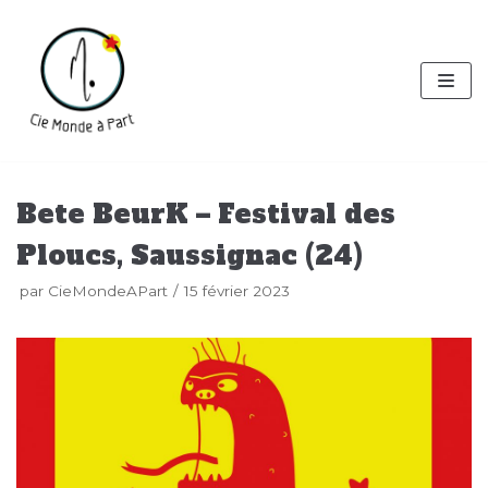
Aller
au
contenu
Bete BeurK – Festival des
Ploucs, Saussignac (24)
par
CieMondeAPart
15 février 2023