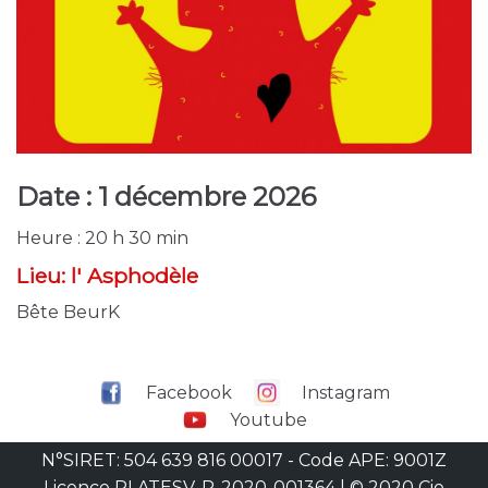
Date :
1 décembre 2026
Heure :
20 h 30 min
Lieu:
l' Asphodèle
Bête BeurK
Facebook
Instagram
Youtube
N°SIRET: 504 639 816 00017 - Code APE: 9001Z
Licence PLATESV-R-2020-001364 | © 2020 Cie