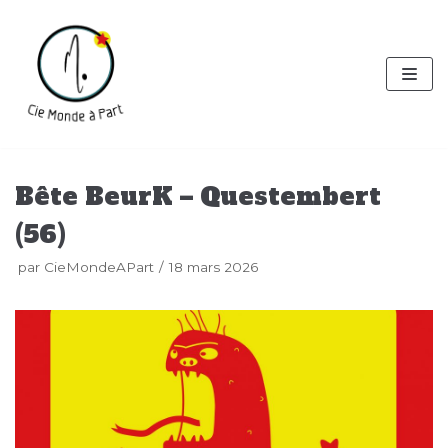
Aller
au
contenu
Bête BeurK – Questembert
(56)
par
CieMondeAPart
18 mars 2026