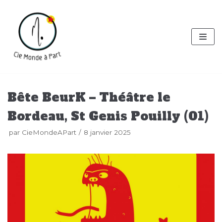
Aller
au
contenu
Bête BeurK – Théâtre le
Bordeau, St Genis Pouilly (01)
par
CieMondeAPart
8 janvier 2025