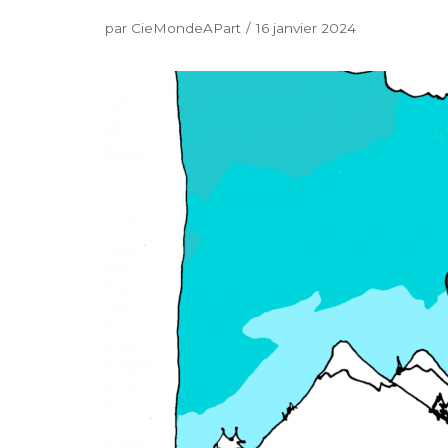
par
CieMondeAPart
16 janvier 2024