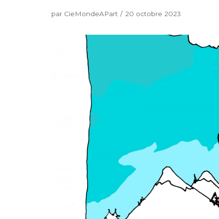
par
CieMondeAPart
20 octobre 2023