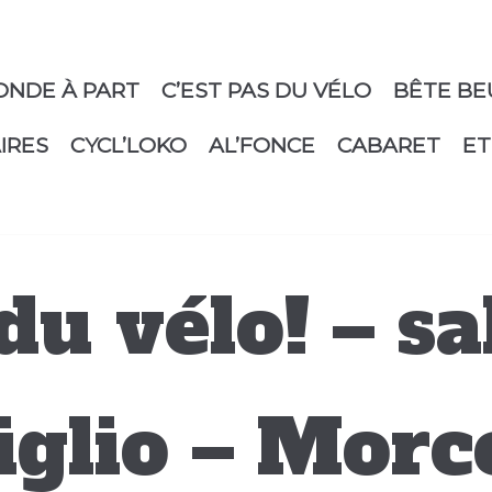
ONDE À PART
C’EST PAS DU VÉLO
BÊTE BE
IRES
CYCL’LOKO
AL’FONCE
CABARET
ET
du vélo! – sa
glio – Morc