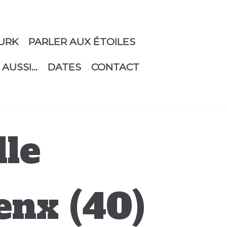
URK
PARLER AUX ÉTOILES
 AUSSI…
DATES
CONTACT
lle
enx (40)