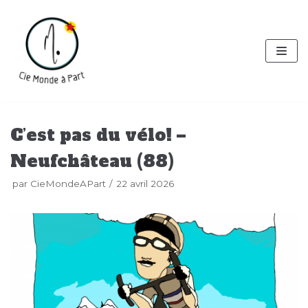
Aller
au
contenu
C’est pas du vélo! –
Neufchâteau (88)
par
CieMondeAPart
22 avril 2026