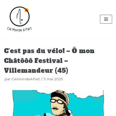
Aller
au
contenu
C’est pas du vélo! – Ô mon
Châtôôô Festival –
Villemandeur (45)
par
CieMondeAPart
5 mai 2025