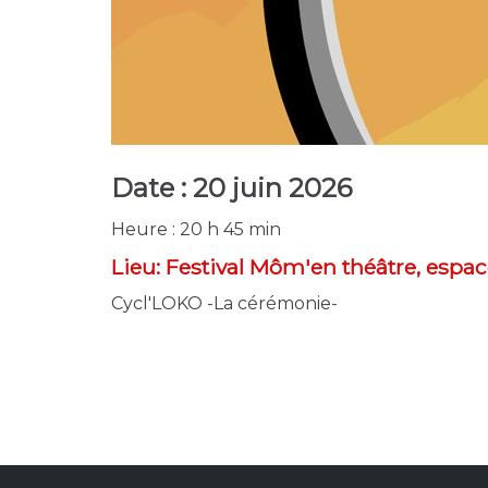
Date :
20 juin 2026
Heure :
20 h 45 min
Lieu:
Festival Môm'en théâtre, espac
Cycl'LOKO -La cérémonie-