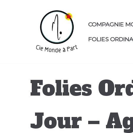
Aller
au
contenu
COMPAGNIE M
FOLIES ORDINA
Folies Or
Jour – Ag