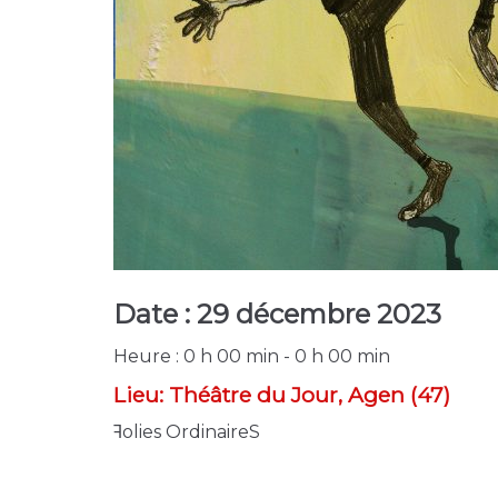
Date :
29 décembre 2023
Heure :
0 h 00 min - 0 h 00 min
Lieu:
Théâtre du Jour, Agen (47)
ꟻolies OrdinaireS