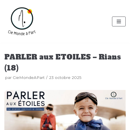
Aller
au
contenu
PARLER aux ETOILES – Rians
(18)
par
CieMondeAPart
23 octobre 2025