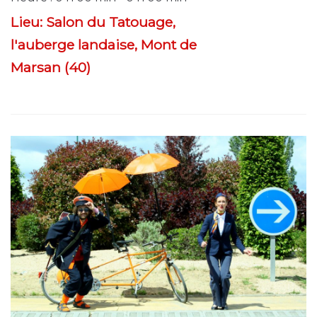
Lieu:
Salon du Tatouage,
l'auberge landaise, Mont de
Marsan (40)