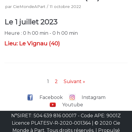
par
CieMondeAPart
11 octobre 2022
Le
1 juillet 2023
Heure :
0 h 00 min - 0 h 00 min
Lieu:
Le Vignau (40)
1
2
Suivant »
Facebook
Instagram
Youtube
N°SIRET: 504 639 816 00017 - Code APE: 9001Z
Licence PLATESV-R-2020-001364 | © 2020 Cie
Monde à Part. Tous droits réservés. | Propulsé