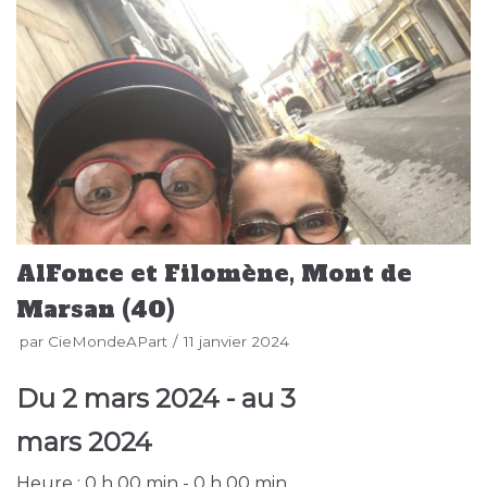
AlFonce et Filomène, Mont de
Marsan (40)
par
CieMondeAPart
11 janvier 2024
Du
2 mars 2024
- au
3
mars 2024
Heure :
0 h 00 min - 0 h 00 min